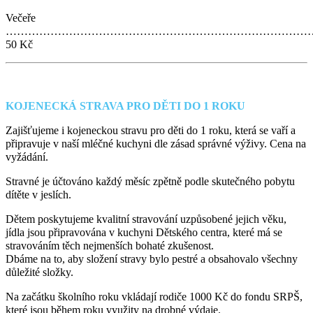
Večeře
………………………………………………………………………
50 Kč
KOJENECKÁ STRAVA PRO DĚTI DO 1 ROKU
Zajišťujeme i kojeneckou stravu pro děti do 1 roku, která se vaří a
připravuje v naší mléčné kuchyni dle zásad správné výživy. Cena na
vyžádání.
Stravné je účtováno každý měsíc zpětně podle skutečného pobytu
dítěte v jeslích.
Dětem poskytujeme kvalitní stravování uzpůsobené jejich věku,
jídla jsou připravována v kuchyni Dětského centra, které má se
stravováním těch nejmenších bohaté zkušenost.
Dbáme na to, aby složení stravy bylo pestré a obsahovalo všechny
důležité složky.
Na začátku školního roku vkládají rodiče 1000 Kč do fondu SRPŠ,
které jsou během roku využity na drobné výdaje.