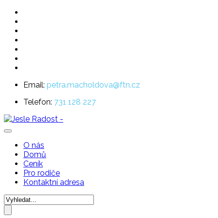
Email:
petra.macholdova@ftn.cz
Telefon:
731 128 227
O nás
Domů
Ceník
Pro rodiče
Kontaktní adresa